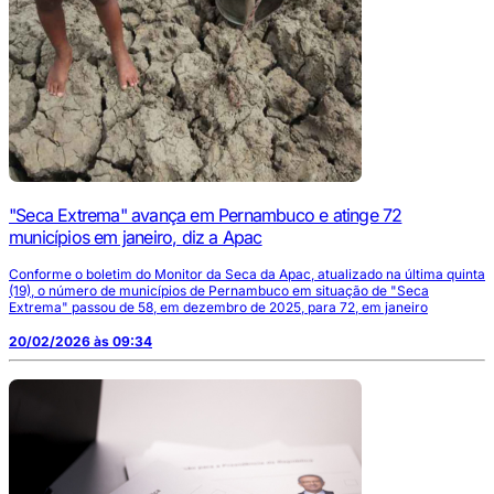
"Seca Extrema" avança em Pernambuco e atinge 72
municípios em janeiro, diz a Apac
Conforme o boletim do Monitor da Seca da Apac, atualizado na última quinta
(19), o número de municípios de Pernambuco em situação de "Seca
Extrema" passou de 58, em dezembro de 2025, para 72, em janeiro
20/02/2026 às 09:34