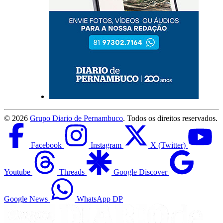
©
2026
Grupo Diario de Pernambuco
. Todos os direitos reservados.
Facebook
Instagram
X (Twitter)
Youtube
Threads
Google Discover
Google News
WhatsApp DP