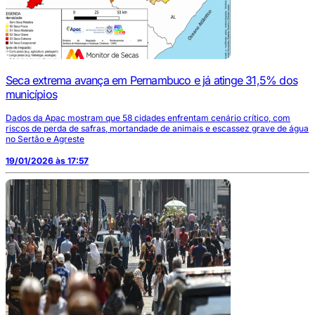
Seca extrema avança em Pernambuco e já atinge 31,5% dos
municípios
Dados da Apac mostram que 58 cidades enfrentam cenário crítico, com
riscos de perda de safras, mortandade de animais e escassez grave de água
no Sertão e Agreste
19/01/2026 às 17:57