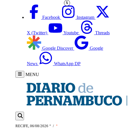
X
Facebook
Instagram
X (Twitter)
Youtube
Threads
Google Discover
Google
News
WhatsApp DP
MENU
RECIFE, 06/08/2026
°
/
°