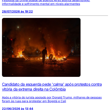
Pesquisa da Universidade de Buenos Aires aponta desemprego,
informalidade e sofrimento mental em níveis alarmentes
28/07/2026 às 19:22
Candidato da esquerda pede 'calma' após protestos contra
vitória da extrema direita na Colômbia
Após a vitória do jurista apoiado por Donald Trump, milhares de pessoas
foram às ruas para protestar em Bogotá e Cali
22/06/2026 às 13:44