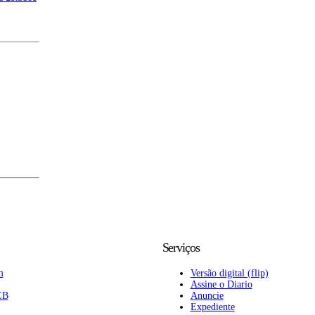
Serviços
m
Versão digital (flip)
Assine o Diario
EB
Anuncie
Expediente