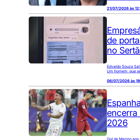
21/07/2026 às 12
Empresá
de port
no Sert
Edvaldo Souza Sal
Um homem, que seri
06/07/2026 às 19
Espanha
encerra
2026
Gol de Merino aos 