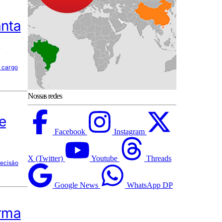
anta
l
o cargo
Nossas redes
e
Facebook
Instagram
X (Twitter)
Youtube
Threads
decisão
Google News
WhatsApp DP
irma