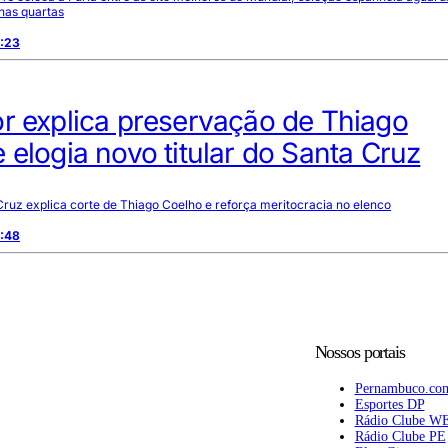
nas quartas
8:23
r explica preservação de Thiago
 elogia novo titular do Santa Cruz
ruz explica corte de Thiago Coelho e reforça meritocracia no elenco
2:48
Nossos portais
Pernambuco.co
Esportes DP
Rádio Clube W
Rádio Clube PE