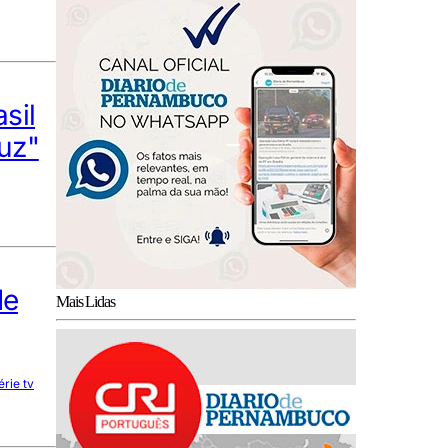
sil
uz"
de
Mais Lidas
rie tv