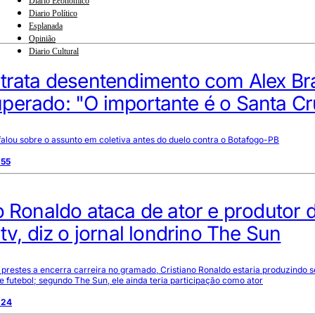
Diario Econômico
Diario Político
Esplanada
Opinião
Diario Cultural
trata desentendimento com Alex Bra
perado: "O importante é o Santa Cr
falou sobre o assunto em coletiva antes do duelo contra o Botafogo-PB
:55
o Ronaldo ataca de ator e produtor 
 tv, diz o jornal londrino The Sun
prestes a encerra carreira no gramado, Cristiano Ronaldo estaria produzindo sé
 futebol; segundo The Sun, ele ainda teria participação como ator
:24