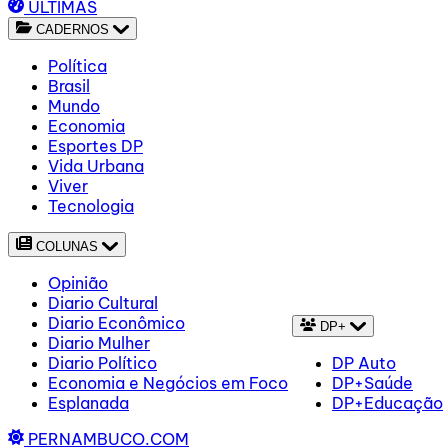
ÚLTIMAS
CADERNOS
Política
Brasil
Mundo
Economia
Esportes DP
Vida Urbana
Viver
Tecnologia
COLUNAS
Opinião
Diario Cultural
Diario Econômico
DP+
Diario Mulher
Diario Político
DP Auto
Economia e Negócios em Foco
DP+Saúde
Esplanada
DP+Educação
PERNAMBUCO.COM