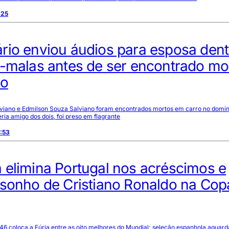
:25
rio enviou áudios para esposa dent
a-malas antes de ser encontrado mo
ão
viano e Edmilson Souza Salviano foram encontrados mortos em carro no doming
a amigo dos dois, foi preso em flagrante
:53
 elimina Portugal nos acréscimos e
 sonho de Cristiano Ronaldo na Cop
46 coloca a Fúria entre as oito melhores do Mundial; seleção espanhola aguard