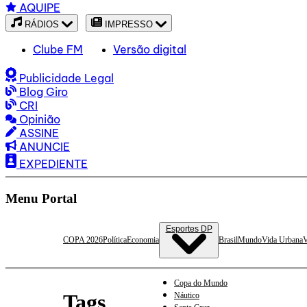
AQUIPE
RÁDIOS
IMPRESSO
Clube FM
Versão digital
Publicidade Legal
Blog Giro
CRI
Opinião
ASSINE
ANUNCIE
EXPEDIENTE
Menu Portal
Esportes DP
COPA 2026
Política
Economia
Brasil
Mundo
Vida Urbana
V
Copa do Mundo
Tags
Náutico