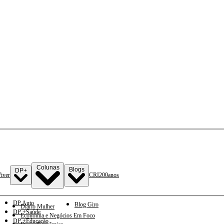
Colunas
Blogs
DP+
iver
CRI
200anos
DP Auto
Blog Giro
Diario Mulher
DP +Saúde
Economia e Negócios Em Foco
DP +Educação