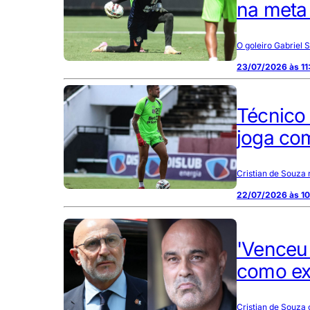
na meta 
O goleiro Gabriel 
23/07/2026 às 11
Técnico 
joga com
Cristian de Souza 
22/07/2026 às 1
'Venceu 
como ex
Cristian de Souza 