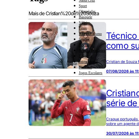
Santa Cruz
Sport
Olimpíadas
Mais de Cristian%20de%20Souza
Basquete
Vôlei
Tênis
Técnico 
Automobilismo
Interior
como su
Feminino
Seleção Brasileira
E-Sports
Cristian de Souza 
Internacional
Nacional
07/08/2026 às 11
Jogos Escolares
Cristian
série de
Craque português, 
sobre um agente de
30/07/2026 às 11