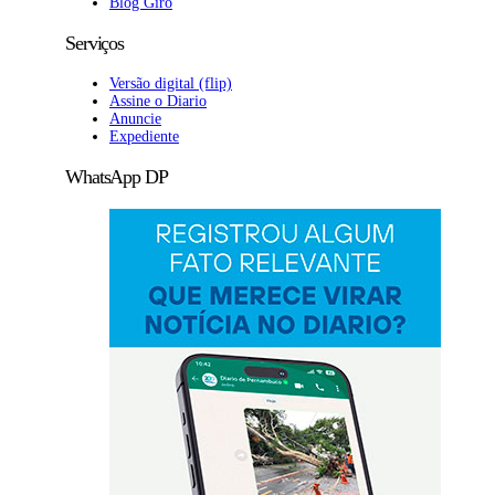
Blog Giro
Serviços
Versão digital (flip)
Assine o Diario
Anuncie
Expediente
WhatsApp DP