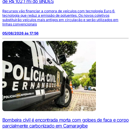
de R$ 102,1 mi do BNDES
Recursos vão financiar a compra de veículos com tecnologia Euro 6,
tecnologia que reduz a emissão de poluentes. Os novos coletivos
substituirão veículos mais antigos em circulação e serão utilizados em
linhas convencionais
05/08/2026 às 17:56
Bombeira civil é encontrada morta com golpes de faca e corpo
parcialmente carbonizado em Camaragibe