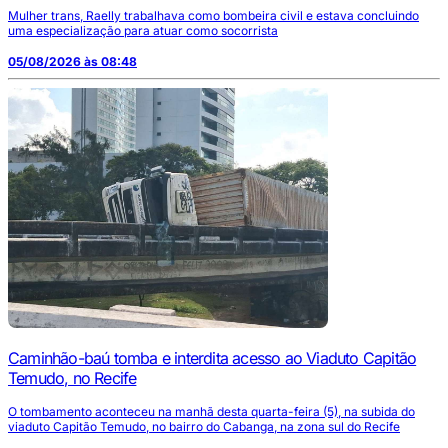
Mulher trans, Raelly trabalhava como bombeira civil e estava concluindo
uma especialização para atuar como socorrista
05/08/2026 às 08:48
Caminhão-baú tomba e interdita acesso ao Viaduto Capitão
Temudo, no Recife
O tombamento aconteceu na manhã desta quarta-feira (5), na subida do
viaduto Capitão Temudo, no bairro do Cabanga, na zona sul do Recife