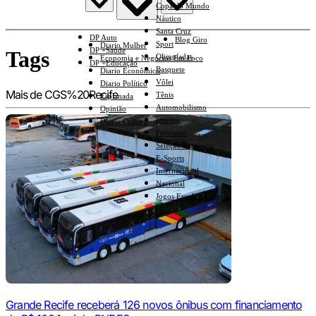
Copa do Mundo
Náutico
Santa Cruz
DP Auto
Blog Giro
Sport
Diario Mulher
DP +Saúde
Tags
Olimpíadas
Economia e Negócios Em Foco
DP +Educação
Basquete
Diario Econômico
Vôlei
Diario Político
Mais de CGS%20Recife
Tênis
Esplanada
Automobilismo
Opinião
Interior
Diario Cultural
Feminino
Seleção Brasileira
E-Sports
Internacional
Nacional
Jogos Escolares
Grande Recife receberá 126 novos ônibus com financiamento