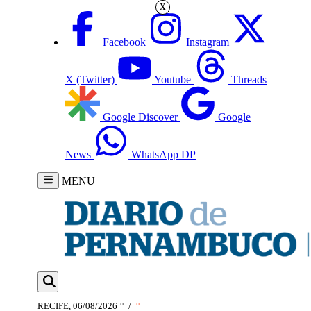
X
Facebook
Instagram
X (Twitter)
Youtube
Threads
Google Discover
Google
News
WhatsApp DP
MENU
RECIFE, 06/08/2026
°
/
°