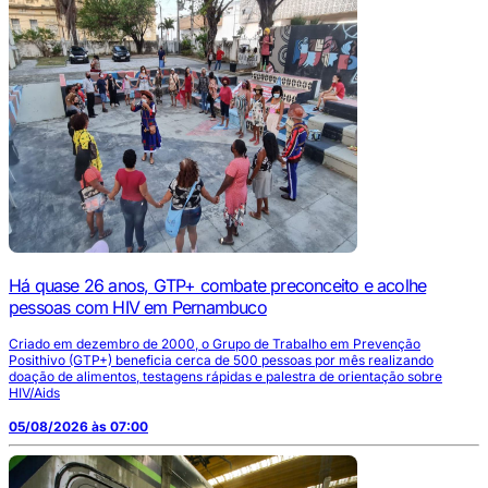
Há quase 26 anos, GTP+ combate preconceito e acolhe
pessoas com HIV em Pernambuco
Criado em dezembro de 2000, o Grupo de Trabalho em Prevenção
Posithivo (GTP+) beneficia cerca de 500 pessoas por mês realizando
doação de alimentos, testagens rápidas e palestra de orientação sobre
HIV/Aids
05/08/2026 às 07:00