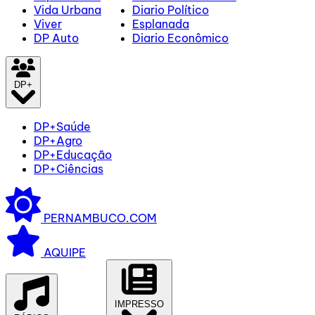
Vida Urbana
Diario Político
Viver
Esplanada
DP Auto
Diario Econômico
DP+
DP+Saúde
DP+Agro
DP+Educação
DP+Ciências
PERNAMBUCO.COM
AQUIPE
IMPRESSO