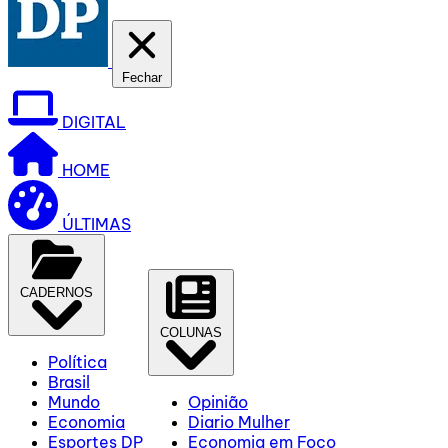
Fechar
DIGITAL
HOME
ÚLTIMAS
CADERNOS
COLUNAS
Política
Brasil
Mundo
Opinião
Economia
Diario Mulher
Esportes DP
Economia em Foco