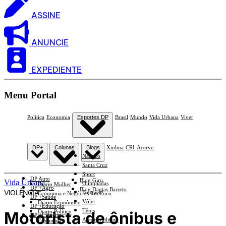
ASSINE
ANUNCIE
EXPEDIENTE
Menu Portal
Política
Economia
Esportes DP
Brasil
Mundo
Vida Urbana
Viver
DP+
Colunas
Blogs
Xinhua
CRI
Acervo
Náutico
Santa Cruz
Sport
DP Auto
Blog Giro
Vida Urbana
Olimpíadas
Diario Mulher
DP +Agro
Blog Dantas Barreto
VIOLÊNCIA
Basquete
Economia e Negócios Em Foco
DP +Saúde
Vôlei
Diario Econômico
DP +Educação
Tênis
Motorista de ônibus e
Diario Político
DP +Ciências
Automobilismo
Esplanada