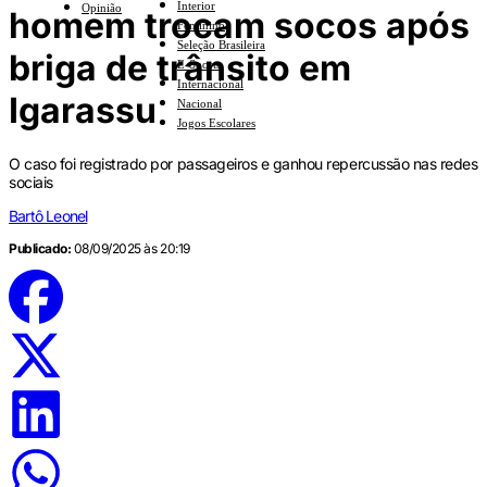
Interior
Opinião
homem trocam socos após
Feminino
Seleção Brasileira
briga de trânsito em
E-Sports
Internacional
Igarassu
Nacional
Jogos Escolares
O caso foi registrado por passageiros e ganhou repercussão nas redes
sociais
Bartô Leonel
Publicado:
08/09/2025 às 20:19