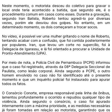
Neste momento, o motorista desceu do coletivo para gravar o
local onde teria acontecido a batida, que segundo ele, é o
procedimento comum em casos como esses. Durante a gravação,
segundo Iran Batista, Roberto tentou agredi-lo por diversas
vezes, porém ele desviou dos golpes. No entanto, em um
determinado momento, os dois começaram a trocar socos.
No vídeo, é possível ver uma mulher gritando o nome de Roberto,
tentando acabar com a confusão, que foi contida posteriormente
por populares. Iran, que levou um corte no supercílio, foi à
Delegacia de Igarassu, e lá foi orientado a procurar a Unidade de
Pronto-Atendimento (UPA).
Por meio de nota, a Polícia Civil de Pernambuco (PCPE) informou
que o caso foi registrado, através da 08ª Delegacia Seccional de
Paulista, como lesão corporal. Ainda segundo a PCPE, o outro
homem envolvido no caso não foi identificado até o presente
momento e que um inquérito policial foi instaurado para apurar
todos os fatos.
O Consórcio Conorte, empresa responsável pela linha de ônibus,
lamentou profundamente o ocorrido e repudiou qualquer tipo de
violência. Ainda segundo o consórcio, o caso foi apurado
internamente com a máxima prioridade, e as medidas necessárias
já foram tomadas em relação ao motorista, garantindo que os