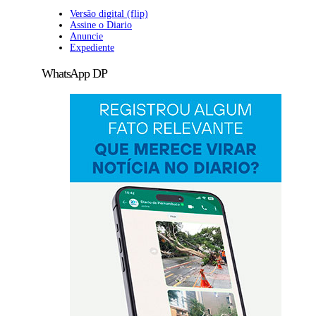
Versão digital (flip)
Assine o Diario
Anuncie
Expediente
WhatsApp DP