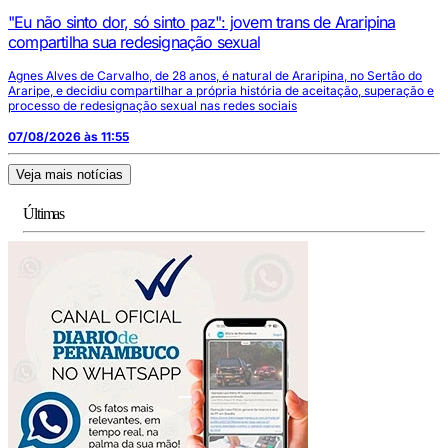
"Eu não sinto dor, só sinto paz": jovem trans de Araripina
compartilha sua redesignação sexual
Agnes Alves de Carvalho, de 28 anos, é natural de Araripina, no Sertão do
Araripe, e decidiu compartilhar a própria história de aceitação, superação e
processo de redesignação sexual nas redes sociais
07/08/2026 às 11:55
Veja mais notícias
Últimas