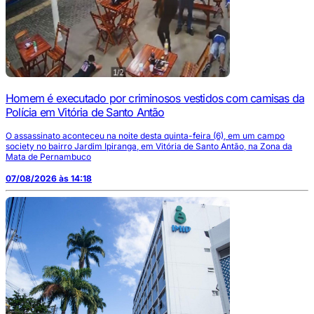
Homem é executado por criminosos vestidos com camisas da
Polícia em Vitória de Santo Antão
O assassinato aconteceu na noite desta quinta-feira (6), em um campo
society no bairro Jardim Ipiranga, em Vitória de Santo Antão, na Zona da
Mata de Pernambuco
07/08/2026 às 14:18