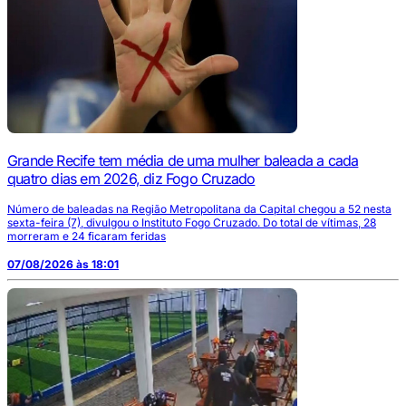
Grande Recife tem média de uma mulher baleada a cada
quatro dias em 2026, diz Fogo Cruzado
Número de baleadas na Região Metropolitana da Capital chegou a 52 nesta
sexta-feira (7), divulgou o Instituto Fogo Cruzado. Do total de vítimas, 28
morreram e 24 ficaram feridas
07/08/2026 às 18:01