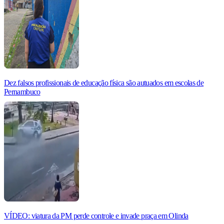
Dez falsos profissionais de educação física são autuados em escolas de
Pernambuco
VÍDEO: viatura da PM perde controle e invade praça em Olinda