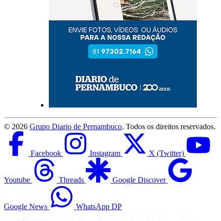
©
2026
Grupo Diario de Pernambuco
. Todos os direitos reservados.
Facebook
Instagram
X (Twitter)
Youtube
Threads
Google Discover
Google News
WhatsApp DP