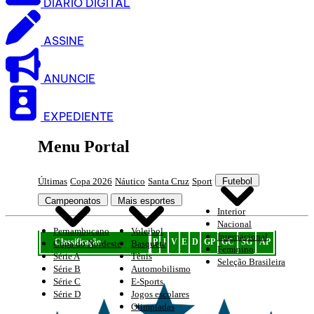
DIARIO DIGITAL
ASSINE
ANUNCIE
EXPEDIENTE
Menu Portal
Últimas
Copa 2026
Náutico
Santa Cruz
Sport
Futebol
Campeonatos
Mais esportes
Interior
Nacional
Pernambucano
Voleibol
Internacional
Classificação
P
J
V
E
D
GP
GC
SG
AP
Copa do Nordeste
Basquete
Feminino
Série A
Tênis
Seleção Brasileira
Série B
Automobilismo
Série C
E-Sports
Série D
Jogos escolares
Olimpíadas