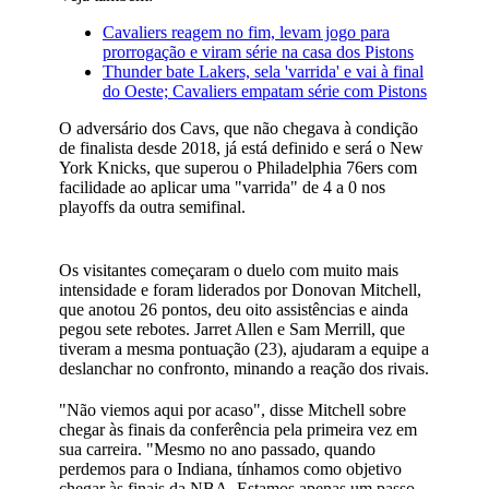
Cavaliers reagem no fim, levam jogo para
prorrogação e viram série na casa dos Pistons
Thunder bate Lakers, sela 'varrida' e vai à final
do Oeste; Cavaliers empatam série com Pistons
O adversário dos Cavs, que não chegava à condição
de finalista desde 2018, já está definido e será o New
York Knicks, que superou o Philadelphia 76ers com
facilidade ao aplicar uma "varrida" de 4 a 0 nos
playoffs da outra semifinal.
Os visitantes começaram o duelo com muito mais
intensidade e foram liderados por Donovan Mitchell,
que anotou 26 pontos, deu oito assistências e ainda
pegou sete rebotes. Jarret Allen e Sam Merrill, que
tiveram a mesma pontuação (23), ajudaram a equipe a
deslanchar no confronto, minando a reação dos rivais.
"Não viemos aqui por acaso", disse Mitchell sobre
chegar às finais da conferência pela primeira vez em
sua carreira. "Mesmo no ano passado, quando
perdemos para o Indiana, tínhamos como objetivo
chegar às finais da NBA. Estamos apenas um passo