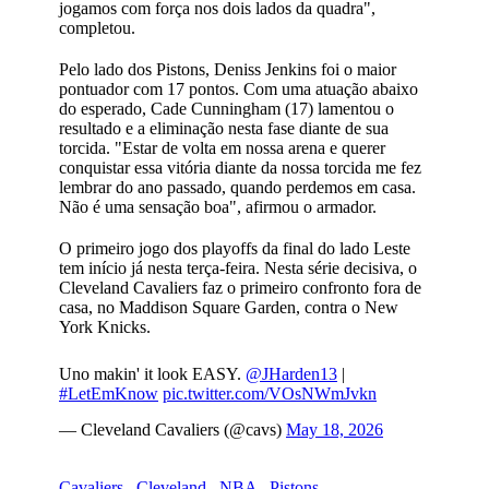
jogamos com força nos dois lados da quadra",
completou.
Pelo lado dos Pistons, Deniss Jenkins foi o maior
pontuador com 17 pontos. Com uma atuação abaixo
do esperado, Cade Cunningham (17) lamentou o
resultado e a eliminação nesta fase diante de sua
torcida. "Estar de volta em nossa arena e querer
conquistar essa vitória diante da nossa torcida me fez
lembrar do ano passado, quando perdemos em casa.
Não é uma sensação boa", afirmou o armador.
O primeiro jogo dos playoffs da final do lado Leste
tem início já nesta terça-feira. Nesta série decisiva, o
Cleveland Cavaliers faz o primeiro confronto fora de
casa, no Maddison Square Garden, contra o New
York Knicks.
Uno makin' it look EASY.
@JHarden13
|
#LetEmKnow
pic.twitter.com/VOsNWmJvkn
— Cleveland Cavaliers (@cavs)
May 18, 2026
Cavaliers
,
Cleveland
,
NBA
,
Pistons