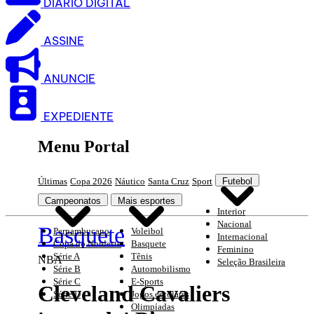
DIARIO DIGITAL
ASSINE
ANUNCIE
EXPEDIENTE
Menu Portal
Últimas
Copa 2026
Náutico
Santa Cruz
Sport
Futebol
Campeonatos
Mais esportes
Interior
Nacional
Basquete
Pernambucano
Voleibol
Internacional
Copa do Nordeste
Basquete
Feminino
Série A
Tênis
NBA
Seleção Brasileira
Série B
Automobilismo
Série C
E-Sports
Cleveland Cavaliers
Série D
Jogos escolares
Olimpíadas