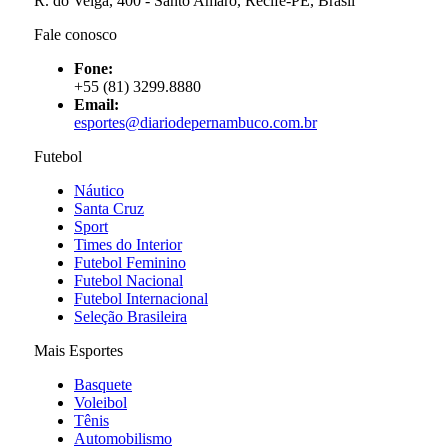
R. do Veiga, 400 - Santo Amaro, Recife-PE, Brasil
Fale conosco
Fone:
+55 (81) 3299.8880
Email:
esportes@diariodepernambuco
.com.br
Futebol
Náutico
Santa Cruz
Sport
Times do Interior
Futebol Feminino
Futebol Nacional
Futebol Internacional
Seleção Brasileira
Mais Esportes
Basquete
Voleibol
Tênis
Automobilismo