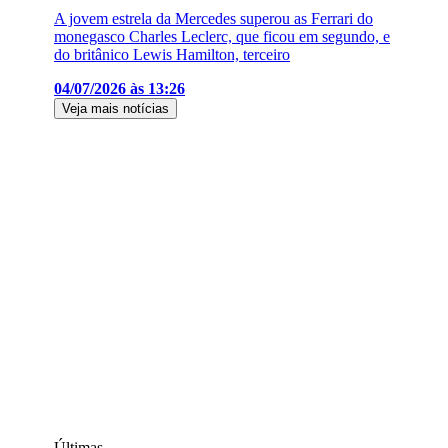
A jovem estrela da Mercedes superou as Ferrari do
monegasco Charles Leclerc, que ficou em segundo, e
do britânico Lewis Hamilton, terceiro
04/07/2026 às 13:26
Veja mais notícias
Últimas