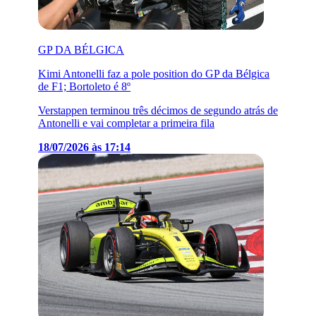
GP DA BÉLGICA
Kimi Antonelli faz a pole position do GP da Bélgica
de F1; Bortoleto é 8º
Verstappen terminou três décimos de segundo atrás de
Antonelli e vai completar a primeira fila
18/07/2026 às 17:14