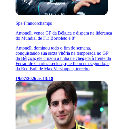
Spa-Francorchamps
Antonelli vence GP da Bélgica e dispara na liderança
do Mundial de F1; Bortoleto é 8º
Antonelli dominou todo o fim de semana,
conquistando sua sexta vitória na temporada no GP
da Bélgica; ele cruzou a linha de chegada à frente da
Ferrari de Charles Leclerc, que ficou em segundo, e
da Red Bull de Max Verstappen, terceiro
19/07/2026 às 13:18