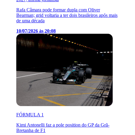
Rafa Câmara pode formar dupla com Oliver
Bearman; grid voltaria a ter dois brasileiros após mais
de uma década
10/07/2026 às 20:08
FÓRMULA 1
Kimi Antonelli faz a pole position do GP da Grã-
Bretanha de F1