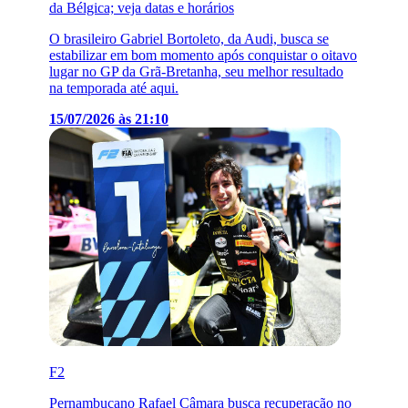
da Bélgica; veja datas e horários
O brasileiro Gabriel Bortoleto, da Audi, busca se
estabilizar em bom momento após conquistar o oitavo
lugar no GP da Grã-Bretanha, seu melhor resultado
na temporada até aqui.
15/07/2026 às 21:10
F2
Pernambucano Rafael Câmara busca recuperação no