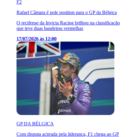
F2
Rafael Câmara é pole position para o GP da Bélgica
O recifense da Invicta Racing brilhou na classificação
que teve duas bandeiras vermelhas
17/07/2026 às 12:00
GP DA BÉLGICA
Com disputa acirrada pela liderança, F1 chega ao GP