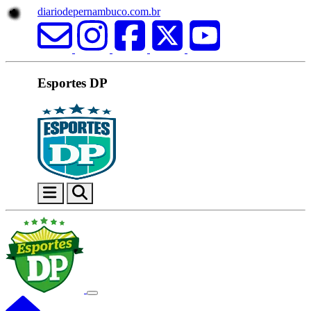
diariodepernambuco.com.br
Esportes DP