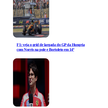
F1: veja o grid de largada do GP da Hungria
com Norris na pole e Bortoleto em 14º