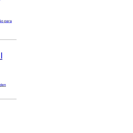
ão para
l
Aden