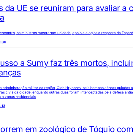
s da UE se reuniram para avaliar a c
a
encontro, os ministros mostraram unidade, apoio e elogios a resposta da Espanh
9:36
usso a Sumy faz três mortos, inclu
ianças
 administração militar da região, Oleh Hryhorov, seis bombas aéreas guiadas 
uras civis da cidade, enquanto outras duas foram interceptadas pela defesa anti
 a zonas residenciais
:13
orrem em zoológico de Tóquio co