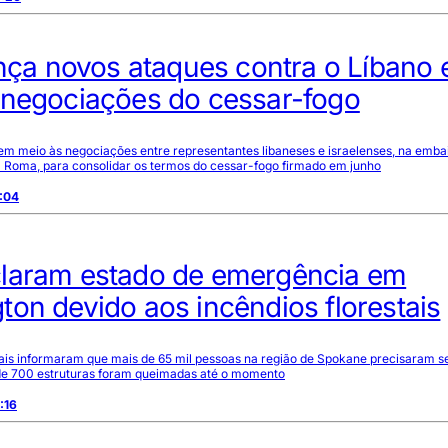
ança novos ataques contra o Líbano
 negociações do cessar-fogo
 em meio às negociações entre representantes libaneses e israelenses, na emba
 Roma, para consolidar os termos do cessar-fogo firmado em junho
:04
laram estado de emergência em
on devido aos incêndios florestais
cais informaram que mais de 65 mil pessoas na região de Spokane precisaram s
 de 700 estruturas foram queimadas até o momento
:16