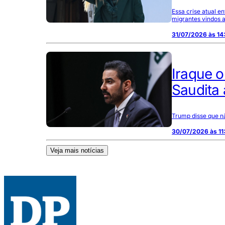
Essa crise atual 
migrantes vindos a
31/07/2026 às 14
Iraque o
Saudita
Trump disse que n
30/07/2026 às 11
Veja mais notícias