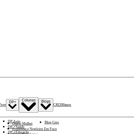
Colunas
Blogs
DP+
iver
CRI
200anos
DP Auto
Blog Giro
Diario Mulher
DP +Saúde
Economia e Negócios Em Foco
DP +Educação