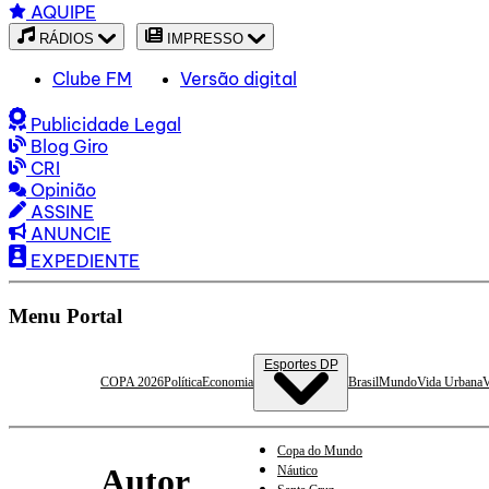
AQUIPE
RÁDIOS
IMPRESSO
Clube FM
Versão digital
Publicidade Legal
Blog Giro
CRI
Opinião
ASSINE
ANUNCIE
EXPEDIENTE
Menu Portal
Esportes DP
COPA 2026
Política
Economia
Brasil
Mundo
Vida Urbana
V
Copa do Mundo
Autor
Náutico