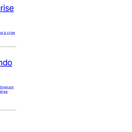
rise
a à crise
indo
atingiram
aérea
m