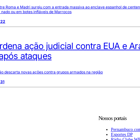
entre Roma e Madri surgiu com a entrada massiva ao enclave espanhol de cente
 nado ou em botes infláveis de Marrocos
:22
rdena ação judicial contra EUA e Ar
 após ataques
ão descarta novas ações contra grupos armados na região
:31
Nossos portais
Pernambuco.co
Esportes DP
Rádio Clube W