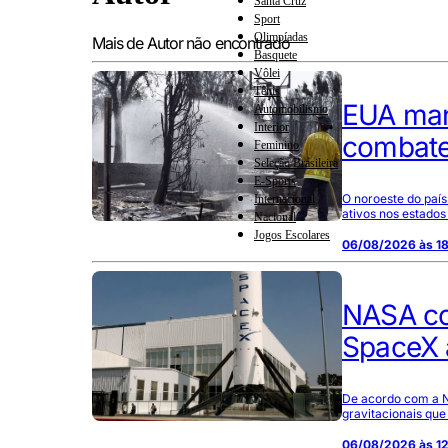
Santa Cruz
Sport
Olimpíadas
Mais de Autor não encontrado
Basquete
Vôlei
Tênis
EUA man
Automobilismo
Interior
combate
Feminino
Seleção Brasileira
E-Sports
O noroeste do país
Internacional
ativos nos estado
Nacional
Jogos Escolares
06/08/2026 às 1
NASA co
SpaceX 
De acordo com a N
gravitacionais que 
06/08/2026 às 1