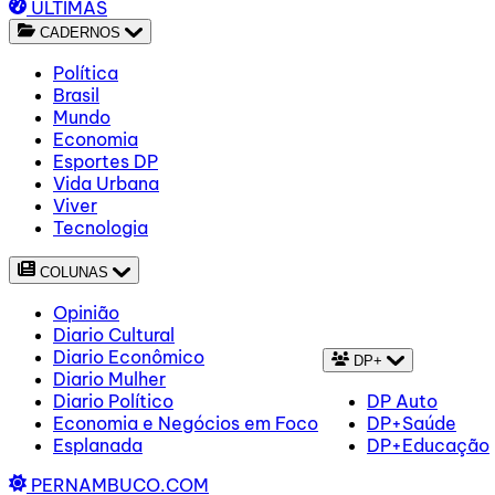
ÚLTIMAS
CADERNOS
Política
Brasil
Mundo
Economia
Esportes DP
Vida Urbana
Viver
Tecnologia
COLUNAS
Opinião
Diario Cultural
Diario Econômico
DP+
Diario Mulher
Diario Político
DP Auto
Economia e Negócios em Foco
DP+Saúde
Esplanada
DP+Educação
PERNAMBUCO.COM