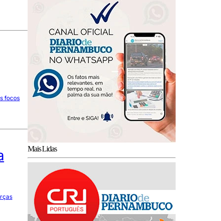
es focos
Mais Lidas
a
orças