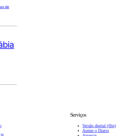
nas de
ábia
Serviços
m
Versão digital (flip)
Assine o Diario
EB
Anuncie