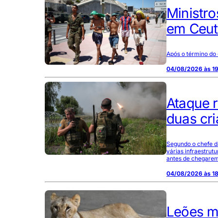
Ministro
em Ceut
Após o término do 
04/08/2026 às 1
Ataque r
duas cr
Segundo o chefe da
várias infraestrut
antes de chegarem
04/08/2026 às 18
Leões m