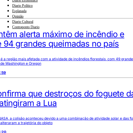
Diario Econômico
Diario Político
Esplanada
Opinião
Diario Cultural
Contraponto Diario
têm alerta máximo de incêndio e
 94 grandes queimadas no país
 é a região mais afetada com a atividade de incêndios florestais, com 49 grand
s de Washington e Oregon
8:59
nfirma que destroços do foguete d
atingiram a Lua
ASA, a colisão aconteceu devido a uma combinação de atividade solar e das f
alteraram a trajetória do objeto
2:20