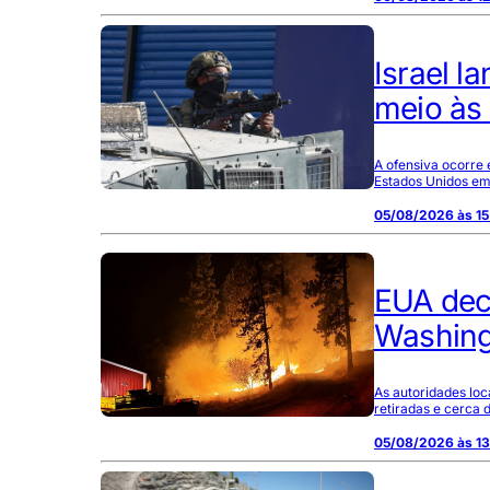
Israel l
meio às
A ofensiva ocorre
Estados Unidos em
05/08/2026 às 15
EUA dec
Washingt
As autoridades lo
retiradas e cerca
05/08/2026 às 13