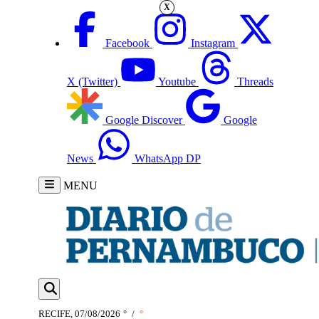
X
Facebook
Instagram
X (Twitter)
Youtube
Threads
Google Discover
Google
News
WhatsApp DP
MENU
RECIFE, 07/08/2026
°
/
°