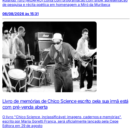
Rolando Toro (MUAFRO) conta com programação com show, apresentação
de pesquisa e récita poética em homenagem a Miró da Muribeca
06/08/2026 às 15:31
Livro de memórias de Chico Science escrito pela sua irmã está
com pré-venda aberta
O livro "Chico Science, inclassificável: imagens, cadernos e memórias",
escrito por Maria Goretti França, será oficialmente lançado pela Cepe
Editora em 29 de agosto