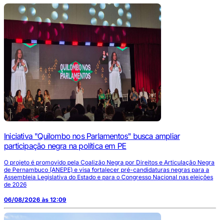
Iniciativa "Quilombo nos Parlamentos" busca ampliar
participação negra na política em PE
O projeto é promovido pela Coalizão Negra por Direitos e Articulação Negra
de Pernambuco (ANEPE) e visa fortalecer pré-candidaturas negras para a
Assembleia Legislativa do Estado e para o Congresso Nacional nas eleições
de 2026
06/08/2026 às 12:09