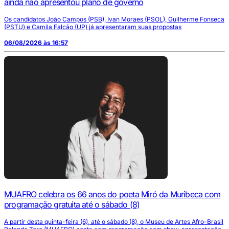
ainda não apresentou plano de governo
Os candidatos João Campos (PSB), Ivan Moraes (PSOL), Guilherme Fonseca
(PSTU) e Camila Falcão (UP) já apresentaram suas propostas
06/08/2026 às 16:57
MUAFRO celebra os 66 anos do poeta Miró da Muribeca com
programação gratuita até o sábado (8)
A partir desta quinta-feira (6), até o sábado (8), o Museu de Artes Afro-Brasil