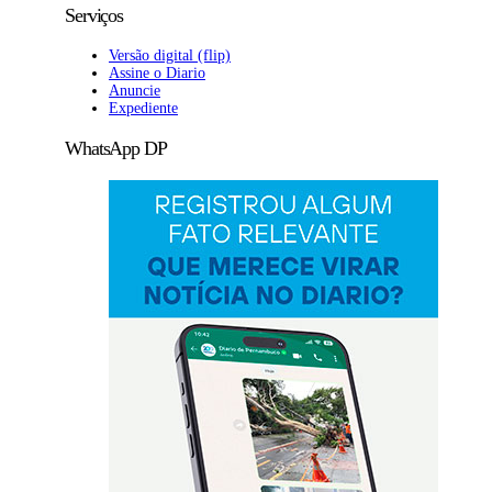
Serviços
Versão digital (flip)
Assine o Diario
Anuncie
Expediente
WhatsApp DP