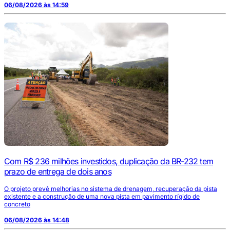
06/08/2026 às 14:59
Com R$ 236 milhões investidos, duplicação da BR-232 tem
prazo de entrega de dois anos
O projeto prevê melhorias no sistema de drenagem, recuperação da pista
existente e a construção de uma nova pista em pavimento rígido de
concreto
06/08/2026 às 14:48